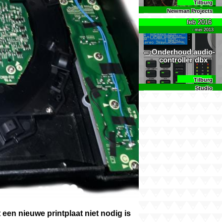
Tilburg
Newman Projects
feb 2016
- mei 2013
Onderhoud audio­
controller dbx
Tilburg
Studio
een nieuwe printplaat niet nodig is