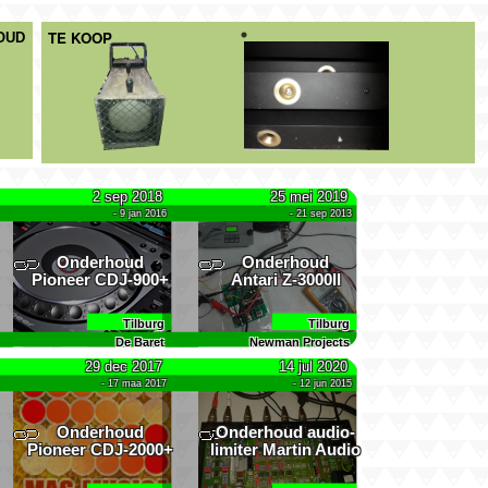
OUD
2 sep 2018
25 mei 2019
- 9 jan 2016
- 21 sep 2013
Onderhoud
Onderhoud
Pioneer CDJ-900+
Antari Z-3000II
Tilburg
Tilburg
De Baret
Newman Projects
29 dec 2017
14 jul 2020
- 17 maa 2017
- 12 jun 2015
Onderhoud
Onderhoud audio­
Pioneer CDJ-2000+
limiter
Martin Audio