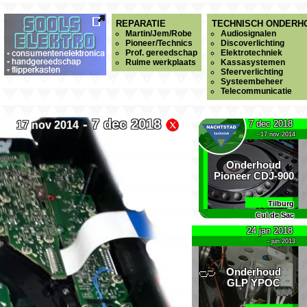
REPARATIE
TECHNISCH ONDERH
Martin/Jem/Robe
Audiosignalen
Pioneer/Technics
Discoverlichting
Prof. gereedschap
Elektrotechniek
Ruime werkplaats
Kassasystemen
Sfeerverlichting
Systeembeheer
Telecommunicatie
- 7 dec 2018
7 dec 2018
17 nov 2014
- 17 nov 2014
Onderhoud
Pioneer CDJ-900
Tilburg
Cul de Sac
24 jan 2018
- jun 2013
Onderhoud
GLP YPOC