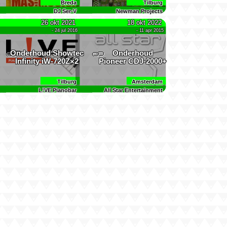
Breda
Tilburg
DJ Ser-V
Newman Projects
26 okt 2021
18 okt 2022
- 24 jul 2016
- 11 apr 2015
Onderhoud Showtec
Onderhoud
Infinity iW-720Z×2
Pioneer CDJ-2000+
Tilburg
Amsterdam
L!VE Pianobar
All Star Entertainment