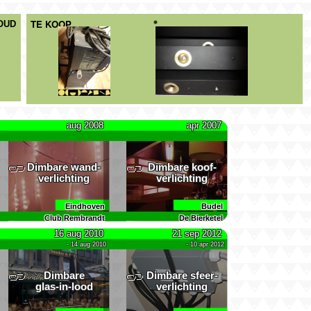
OUD
aug 2008
apr 2007
Dimbare wand­
Dimbare koof­
verlichting
verlichting
Eindhoven
Budel
Club Rembrandt
De Bierketel
16 aug 2010
21 sep 2012
- 14 aug 2010
- 10 apr 2012
Dimbare
Dimbare sfeer­
glas-in-lood
verlichting