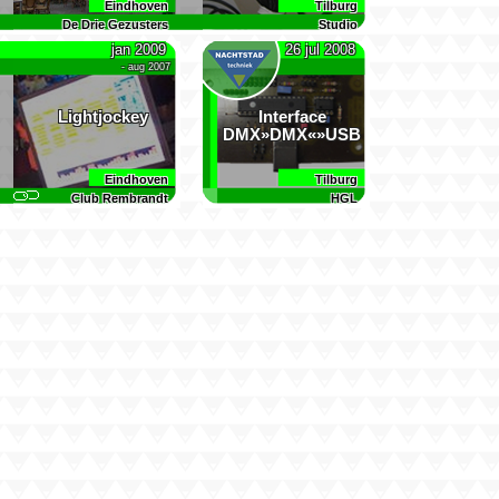
Eindhoven
Tilburg
De Drie Gezusters
Studio
jan 2009
26 jul 2008
- aug 2007
Lightjockey
Interface
DMX»DMX«»USB
Eindhoven
Tilburg
Club Rembrandt
HGL