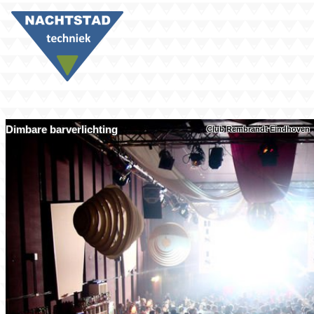
Dimbare bar­verlichting
Club Rembrandt Eindhoven