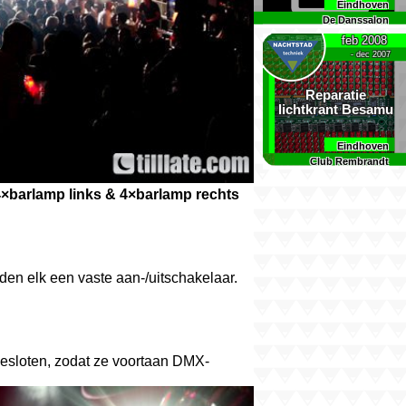
Eindhoven
De Danssalon
feb 2008
- dec 2007
Reparatie
lichtkrant Besamu
Eindhoven
Club Rembrandt
×barlamp links & 4×barlamp rechts
n elk een vaste aan-/uitschakelaar.
esloten, zodat ze voortaan DMX-