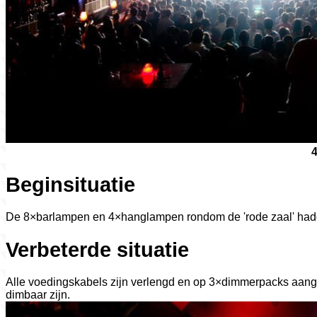
4
Beginsituatie
De 8×barlampen en 4×hanglampen rondom de 'rode zaal' hadde
Verbeterde situatie
Alle voedingskabels zijn verlengd en op 3×dimmerpacks aang
dimbaar zijn.