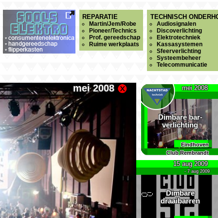
REPARATIE
TECHNISCH ONDERH
Martin/Jem/Robe
Audiosignalen
Pioneer/Technics
Discoverlichting
Prof. gereedschap
Elektrotechniek
Ruime werkplaats
Kassasystemen
Sfeerverlichting
Systeembeheer
Telecommunicatie
mei 2008
mei 2008
Dimbare bar­
verlichting
Eindhoven
Club Rembrandt
15 aug 2009
- 7 aug 2009
Dimbare
draaibarren