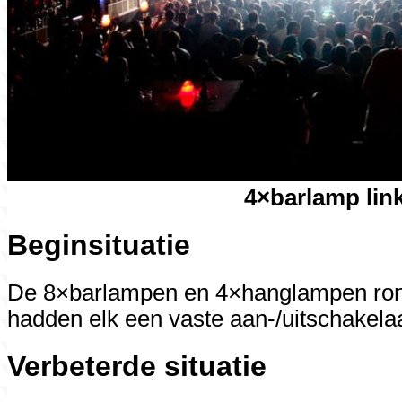
4×barlamp lin
Beginsituatie
De 8×barlampen en 4×hanglampen rond
hadden elk een vaste aan-/uitschakelaa
Verbeterde situatie